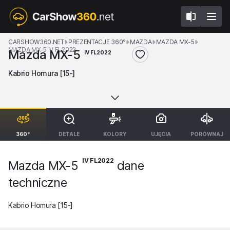
CARSHOW360.NET
PREZENTACJE 360°
MAZDA
MAZDA MX-5
MAZDA MX-5 IV FL2022
Mazda MX-5
IV FL2022
Kabrio Homura [15-]
360°
DETALE
KOLORY
UJĘCIA
PORÓWNAJ
IV FL2022
Mazda MX-5
dane
techniczne
Kabrio Homura [15-]