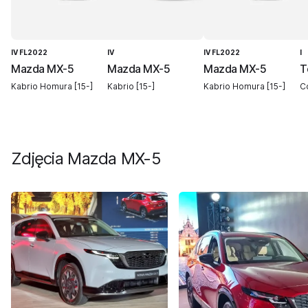
IV FL2022
IV
IV FL2022
I
Mazda MX-5
Mazda MX-5
Mazda MX-5
T
Kabrio Homura [15-]
Kabrio [15-]
Kabrio Homura [15-]
C
Zdjęcia
Mazda MX-5