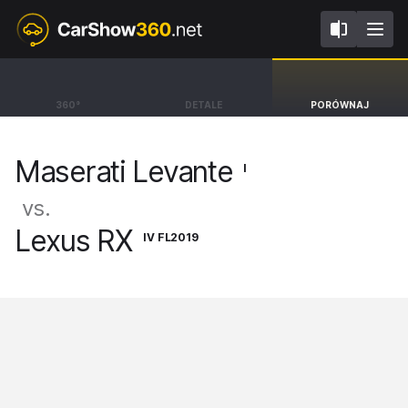
I
IV FL2019
Maserati Levante
Lexus RX
360°
DETALE
PORÓWNAJ
SUV [16-24]
SUV F-Sport [15-22]
Maserati Levante
I
vs.
Lexus RX
IV FL2019