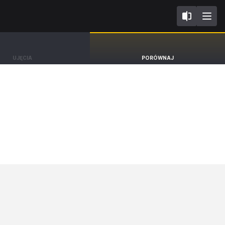
I
Volvo EX90
UJĘCIA
PORÓWNAJ
BEV SUV Ultra [22-]