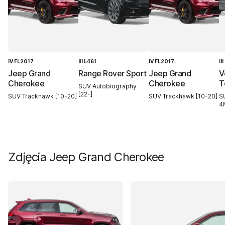
IV FL2017
III L461
IV FL2017
II
Jeep Grand
Range Rover Sport
Jeep Grand
V
Cherokee
Cherokee
T
SUV Autobiography
[22-]
SUV Trackhawk [10-20]
SUV Trackhawk [10-20]
S
4
Zdjęcia
Jeep Grand Cherokee