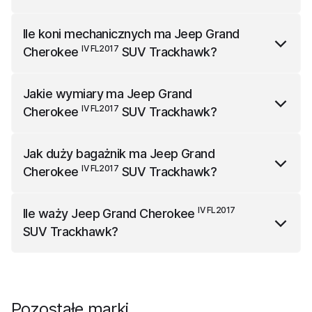
IV FL2017
Jeep Grand Cherokee
SUV Trackhawk
ma w
Ile koni mechanicznych ma
Jeep Grand
standardzie vordere Parksensoren.
IV FL2017
Cherokee
SUV Trackhawk
?
IV FL2017
Jeep Grand Cherokee
SUV Trackhawk
ma
Jakie wymiary ma
Jeep Grand
710 koni mechanicznych.
IV FL2017
Cherokee
SUV Trackhawk
?
IV FL2017
Jeep Grand Cherokee
SUV Trackhawk
ma
Jak duży bagażnik ma
Jeep Grand
4846 mm długości, 2154 mm szerokości (z lusterkami)
IV FL2017
Cherokee
SUV Trackhawk
?
i 1749 mm wysokości.
IV FL2017
Jeep Grand Cherokee
SUV Trackhawk
ma
IV FL2017
Ile waży
Jeep Grand Cherokee
bagażnik o pojemności 495 l.
SUV Trackhawk
?
IV FL2017
Jeep Grand Cherokee
SUV Trackhawk
waży
2456 kg.
Pozostałe marki