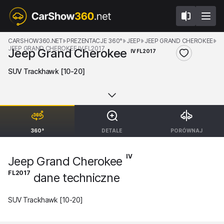
CARSHOW360.NET
PREZENTACJE 360°
JEEP
JEEP GRAND CHEROKEE
JEEP GRAND CHEROKEE IV FL2017
Jeep Grand Cherokee
IV FL2017
SUV Trackhawk [10-20]
360°
DETALE
PORÓWNAJ
IV
Jeep Grand Cherokee
FL2017
dane techniczne
SUV Trackhawk [10-20]