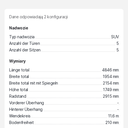
Dane odpowiadają
2
konfiguracji
Nadwozie
Typ nadwozia
SUV
Anzahl der Türen
5
Anzahl der Sitzen
5
Wymiary
Länge total
4846 mm
Breite total
1954 mm
Breite total mit mit Spiegeln
2154 mm
Höhe total
1749 mm
Radstand
2915 mm
Vorderer Überhang
-
Hinterer Überhang
-
Wendekreis
11.6 m
Bodenfreiheit
210 mm