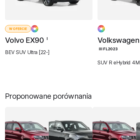
W OFERCIE
Volvo EX90
Volkswagen
I
III FL2023
BEV SUV Ultra [22-]
SUV R eHybrid 4M
Proponowane porównania