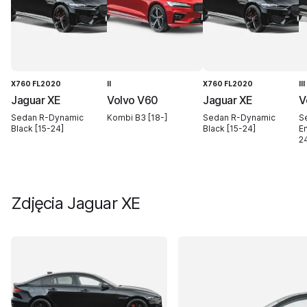
X760 FL2020
II
X760 FL2020
III
Jaguar XE
Volvo V60
Jaguar XE
V
Sedan R-Dynamic
Kombi B3 [18-]
Sedan R-Dynamic
S
Black [15-24]
Black [15-24]
E
2
Zdjęcia
Jaguar XE