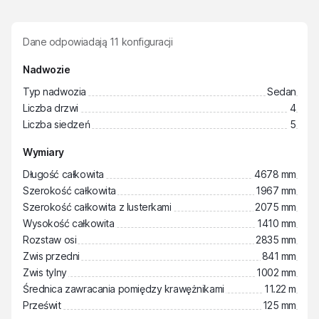
Dane odpowiadają
11
konfiguracji
Nadwozie
Typ nadwozia
Sedan
Liczba drzwi
4
Liczba siedzeń
5
Wymiary
Długość całkowita
4678 mm
Szerokość całkowita
1967 mm
Szerokość całkowita z lusterkami
2075 mm
Wysokość całkowita
1410 mm
Rozstaw osi
2835 mm
Zwis przedni
841 mm
Zwis tylny
1002 mm
Średnica zawracania pomiędzy krawężnikami
11.22 m
Prześwit
125 mm