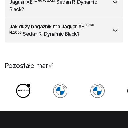
X760 FL2020
Jaguar XE
Sedan R-Dynamic
Black
?
X760 FL2020
Jaguar XE
Sedan R-Dynamic Black
ma
X760
Jak duży bagażnik ma
Jaguar XE
bak o pojemności 56 l.
FL2020
Sedan R-Dynamic Black
?
X760 FL2020
Jaguar XE
Sedan R-Dynamic Black
ma
bagażnik o pojemności 291 l.
Pozostałe marki