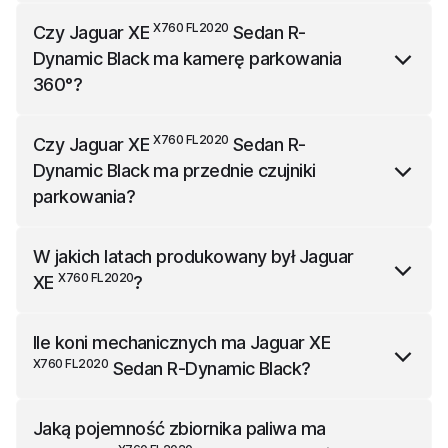
X760 FL2020
Jaguar XE
Sedan R-Dynamic Black
ma
X760 FL2020
Czy
Jaguar XE
Sedan R-
4678 mm długości, 2075 mm szerokości (z lusterkami)
Dynamic Black
ma kamerę parkowania
i 1410 mm wysokości.
360°?
X760 FL2020
Jaguar XE
Sedan R-Dynamic Black
ma w
X760 FL2020
Czy
Jaguar XE
Sedan R-
standardzie kamerę parkowania 360°.
Dynamic Black
ma przednie czujniki
parkowania?
X760 FL2020
Jaguar XE
Sedan R-Dynamic Black
ma w
W jakich latach produkowany był
Jaguar
standardzie przednie czujniki parkowania.
X760 FL2020
XE
?
X760 FL2020
Jaguar XE
był produkowany w latach od
Ile koni mechanicznych ma
Jaguar XE
2015 roku do 2024 roku.
X760 FL2020
Sedan R-Dynamic Black
?
X760 FL2020
Jaguar XE
Sedan R-Dynamic Black
ma
Jaką pojemność zbiornika paliwa ma
204 koni mechanicznych.