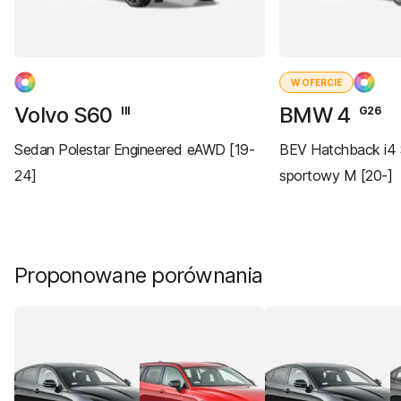
W OFERCIE
Volvo S60
BMW 4
III
G26
Sedan Polestar Engineered eAWD [19-
BEV Hatchback i4 
24]
sportowy M [20-]
Proponowane porównania