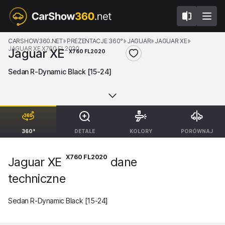
CARSHOW360.NET
PREZENTACJE 360°
JAGUAR
JAGUAR XE
JAGUAR XE X760 FL2020
Jaguar XE
X760 FL2020
Sedan R-Dynamic Black [15-24]
360°
DETALE
KOLORY
PORÓWNAJ
X760 FL2020
Jaguar XE
dane
techniczne
Sedan R-Dynamic Black [15-24]