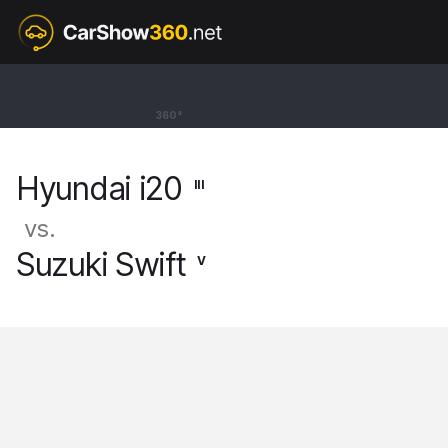
III
Hyundai i20
360°
Hatchback N [20-]
Hyundai i20
III
vs.
Suzuki Swift
V