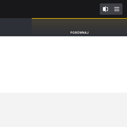
V
Suzuki Swift
PORÓWNAJ
Hatchback [17-24]