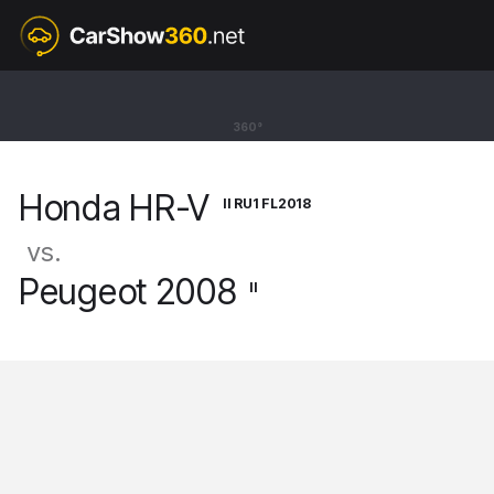
II RU1 FL2018
Honda HR-V
360°
SUV Sport [15-21]
Honda HR-V
II RU1 FL2018
vs.
Peugeot 2008
II