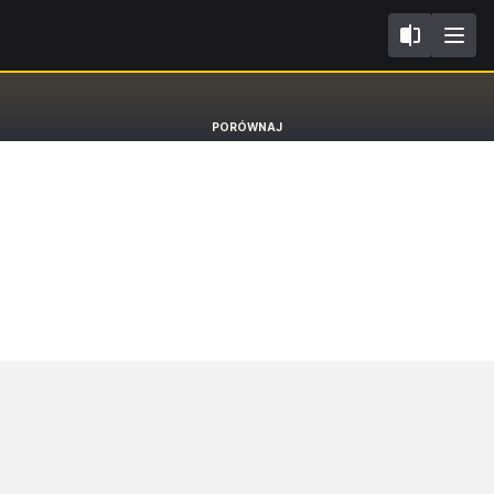
II
Peugeot 2008
PORÓWNAJ
SUV GT Pack [19-]