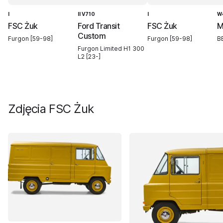
I
II V710
I
W
FSC Żuk
Ford Transit
FSC Żuk
M
Custom
Furgon [59-98]
Furgon [59-98]
BE
Furgon Limited H1 300
L2 [23-]
Zdjęcia
FSC Żuk