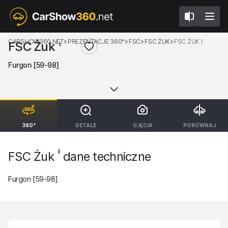
CARSHOW360.NET
PREZENTACJE 360°
FSC
FSC ŻUK
FSC ŻUK I
FSC Żuk
I
Furgon [59-98]
360°
DETALE
UJĘCIA
PORÓWNAJ
I
FSC Żuk
dane techniczne
Furgon [59-98]