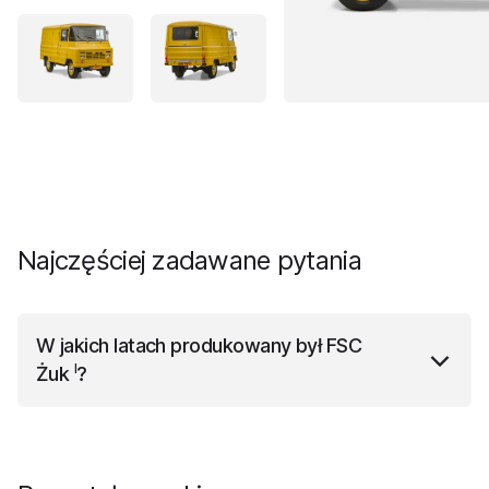
Najczęściej zadawane pytania
W jakich latach produkowany był
FSC
I
Żuk
?
I
FSC Żuk
był produkowany w latach od 1959 roku do
1998 roku.