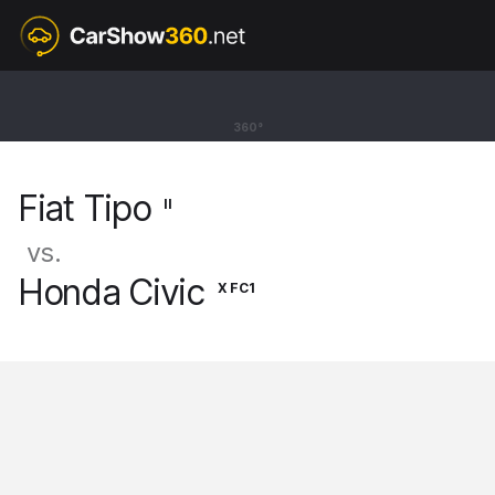
II
Fiat Tipo
360°
Sedan [15-26]
Fiat Tipo
II
vs.
Honda Civic
X FC1