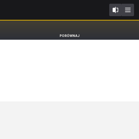
X FC1
Honda Civic
PORÓWNAJ
Sedan [16-21]