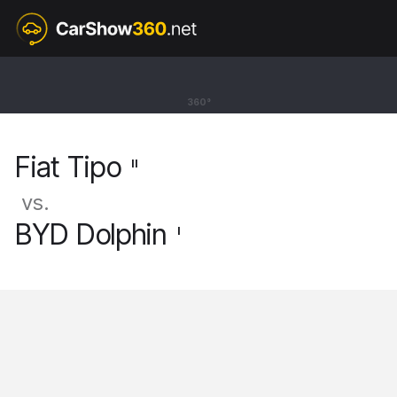
II
Fiat Tipo
360°
Sedan [15-26]
Fiat Tipo
II
vs.
BYD Dolphin
I