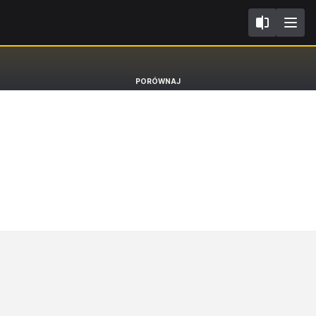
I
BYD Dolphin
PORÓWNAJ
Hatchback Design [21-]