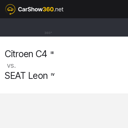
III
Citroen C4
360°
Hatchback Feel Pack [20-]
Citroen C4
III
vs.
SEAT Leon
IV