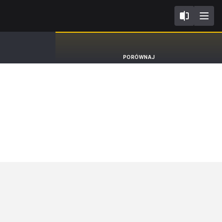
IV
SEAT Leon
PORÓWNAJ
Hatchback FR [20-]