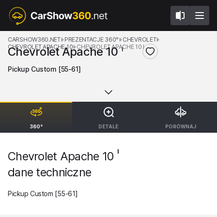
CARSHOW360.NET
PREZENTACJE 360°
CHEVROLET
CHEVROLET APACHE 10
CHEVROLET APACHE 10 I
Chevrolet Apache 10
I
Pickup Custom [55-61]
360°
DETALE
PORÓWNAJ
I
Chevrolet Apache 10
dane techniczne
Pickup Custom [55-61]