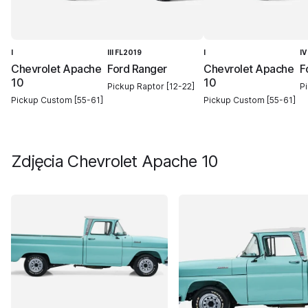
I
III FL2019
I
IV
Chevrolet Apache
Ford Ranger
Chevrolet Apache
F
10
10
Pickup Raptor [12-22]
Pi
Pickup Custom [55-61]
Pickup Custom [55-61]
Zdjęcia
Chevrolet Apache 10