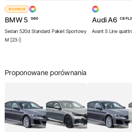
W OFERCIE
BMW 5
Audi A6
G60
C8 FL
Sedan 520d Standard Pakiet Sportowy
Avant S Line quattr
M [23-]
Proponowane porównania