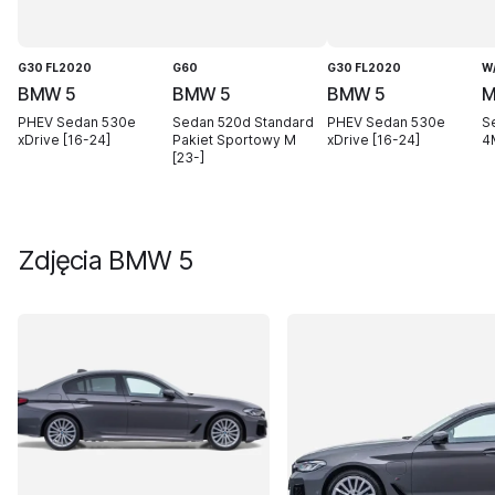
G30 FL2020
G60
G30 FL2020
W
BMW 5
BMW 5
BMW 5
M
PHEV Sedan 530e
Sedan 520d Standard
PHEV Sedan 530e
S
xDrive [16-24]
Pakiet Sportowy M
xDrive [16-24]
4
[23-]
Zdjęcia
BMW 5