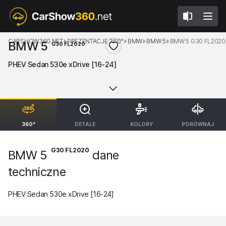
CARSHOW360.NET
PREZENTACJE 360°
BMW
BMW 5
BMW 5 G30 FL2020
BMW 5
G30 FL2020
PHEV Sedan 530e xDrive [16-24]
360°
DETALE
KOLORY
PORÓWNAJ
G30 FL2020
BMW 5
dane
techniczne
PHEV Sedan 530e xDrive [16-24]