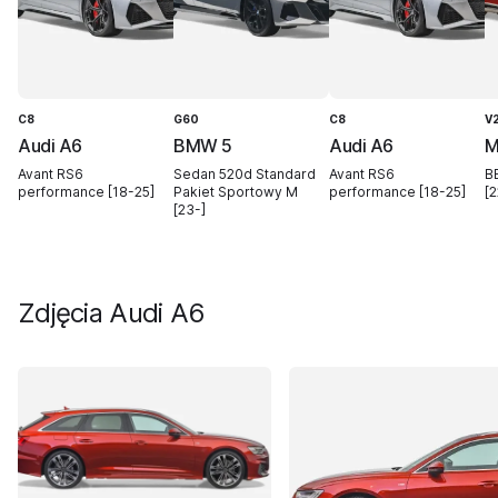
C8
G60
C8
V
Audi A6
BMW 5
Audi A6
M
Avant RS6
Sedan 520d Standard
Avant RS6
B
performance [18-25]
Pakiet Sportowy M
performance [18-25]
[2
[23-]
Zdjęcia
Audi A6