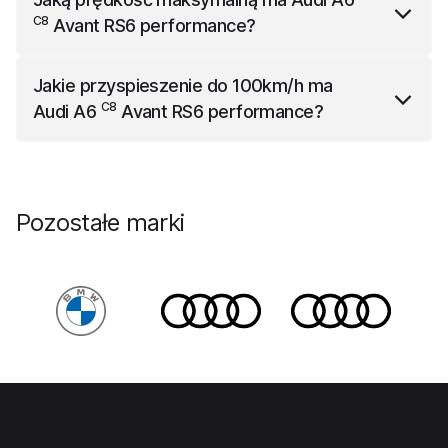
pojemności 548 l.
C8
Avant RS6 performance
?
C8
Audi A6
Avant RS6 performance
ma prędkość
Jakie przyspieszenie do 100km/h ma
maksymalną 280 km/h.
C8
Audi A6
Avant RS6 performance
?
C8
Audi A6
Avant RS6 performance
przyspiesza do
100km/h w 3.4 s.
Pozostałe marki