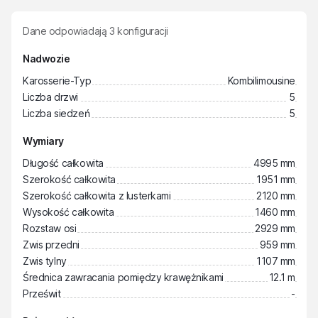
Dane odpowiadają
3
konfiguracji
Nadwozie
Karosserie-Typ
Kombilimousine
Liczba drzwi
5
Liczba siedzeń
5
Wymiary
Długość całkowita
4995 mm
Szerokość całkowita
1951 mm
Szerokość całkowita z lusterkami
2120 mm
Wysokość całkowita
1460 mm
Rozstaw osi
2929 mm
Zwis przedni
959 mm
Zwis tylny
1107 mm
Średnica zawracania pomiędzy krawężnikami
12.1 m
Prześwit
-