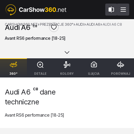
CARSHOW360.NET
PREZENTACJE 360°
AUDI
AUDI A6
AUDI A6 C8
Audi A6
C8
Avant RS6 performance [18-25]
360°
DETALE
KOLORY
UJĘCIA
PORÓWNAJ
C8
Audi A6
dane
techniczne
Avant RS6 performance [18-25]