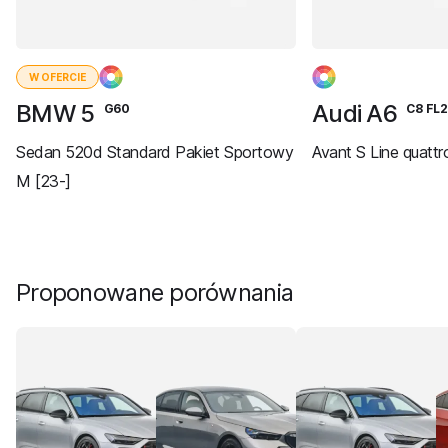
W OFERCIE
BMW 5
Audi A6
G60
C8 FL
Sedan 520d Standard Pakiet Sportowy
Avant S Line quattr
M [23-]
Proponowane porównania