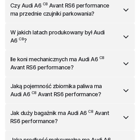
Audi A6
Avant RS6 performance
ma 4995 mm
C8
Czy
Audi A6
Avant RS6 performance
długości, 2120 mm szerokości (z lusterkami) i 1460
ma przednie czujniki parkowania?
mm wysokości.
C8
Audi A6
Avant RS6 performance
ma w standardzie
W jakich latach produkowany był
Audi
przednie czujniki parkowania.
C8
A6
?
C8
Audi A6
był produkowany w latach od 2018 roku
C8
Ile koni mechanicznych ma
Audi A6
do 2025 roku.
Avant RS6 performance
?
C8
Audi A6
Avant RS6 performance
ma 630 koni
Jaką pojemność zbiornika paliwa ma
mechanicznych.
C8
Audi A6
Avant RS6 performance
?
C8
Audi A6
Avant RS6 performance
ma bak o
C8
Jak duży bagażnik ma
Audi A6
Avant
pojemności 73 l.
RS6 performance
?
C8
Audi A6
Avant RS6 performance
ma bagażnik o
Jaką prędkość maksymalną ma
Audi A6