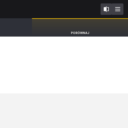
II
Lexus NX
PORÓWNAJ
SUV F Sport [21-]