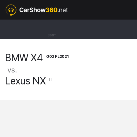
G02 FL2021
BMW X4
360°
SUV 20d Standard [18-]
BMW X4
G02 FL2021
vs.
Lexus NX
II