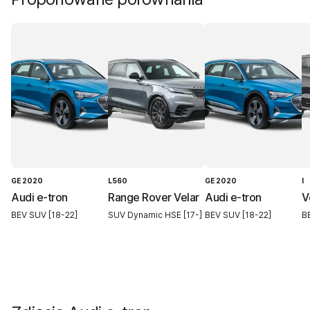
GE 2020
L560
GE 2020
I
Audi e-tron
Range Rover Velar
Audi e-tron
V
BEV SUV [18-22]
SUV Dynamic HSE [17-]
BEV SUV [18-22]
BE