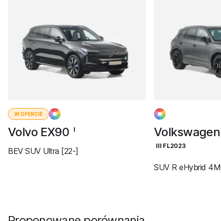
W OFERCIE
Volvo EX90
Volkswagen
I
III FL2023
BEV SUV Ultra [22-]
SUV R eHybrid 4M
Proponowane porównania