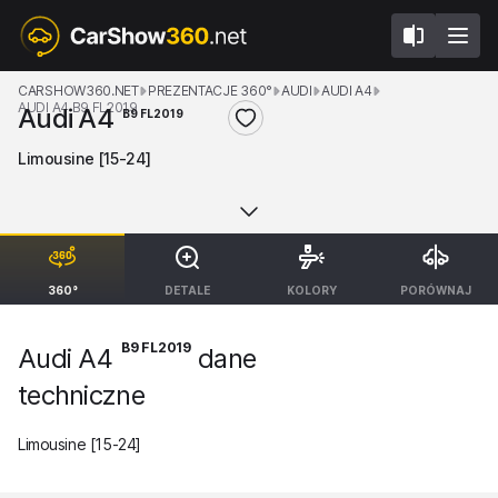
CARSHOW360.NET
PREZENTACJE 360°
AUDI
AUDI A4
AUDI A4 B9 FL2019
Audi A4
B9 FL2019
Limousine [15-24]
360°
DETALE
KOLORY
PORÓWNAJ
B9 FL2019
Audi A4
dane
techniczne
Limousine [15-24]