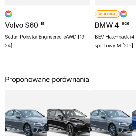
W OFERCIE
Volvo S60
BMW 4
III
G26
Sedan Polestar Engineered eAWD [19-
BEV Hatchback i4 
24]
sportowy M [20-]
Proponowane porównania