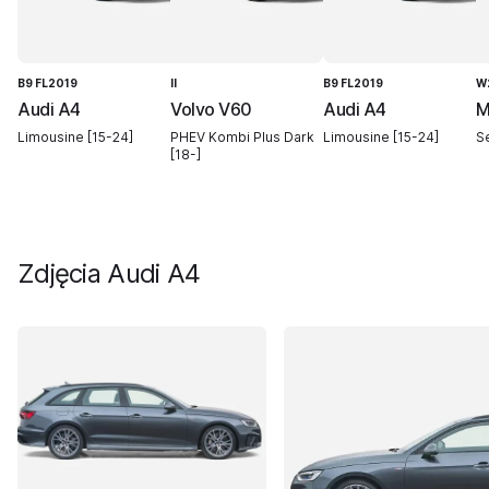
B9 FL2019
II
B9 FL2019
W
Audi A4
Volvo V60
Audi A4
M
Limousine [15-24]
PHEV Kombi Plus Dark
Limousine [15-24]
S
[18-]
Zdjęcia
Audi A4