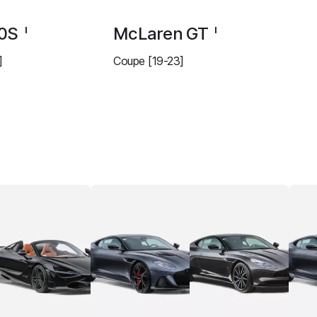
20S
McLaren GT
I
I
]
Coupe [19-23]