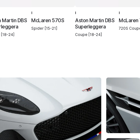
I
I
I
 Martin DBS
McLaren 570S
Aston Martin DBS
McLaren
rleggera
Superleggera
Spider [15-21]
720S Coupe
[18-24]
Coupe [18-24]