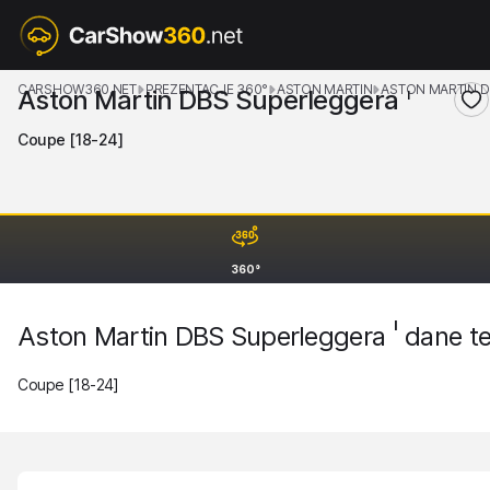
CARSHOW360.NET
PREZENTACJE 360°
ASTON MARTIN
ASTON MARTIN 
Aston Martin DBS Superleggera
I
Coupe [18-24]
360°
I
Aston Martin DBS Superleggera
dane te
Coupe [18-24]