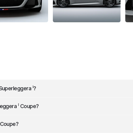
I
 Superleggera
?
h od 2018 roku do 2024 roku.
I
leggera
Coupe
?
anicznych.
Coupe
?