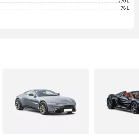
270 L
78 L