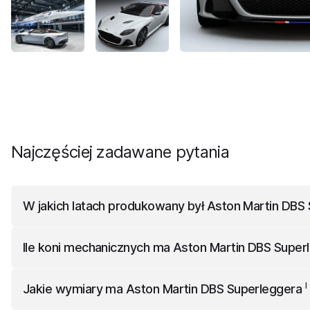
Najczęściej zadawane pytania
W jakich latach produkowany był
Aston Martin DBS
I
Aston Martin DBS Superleggera
był produkowany w latac
Ile koni mechanicznych ma
Aston Martin DBS Super
I
Aston Martin DBS Superleggera
Coupe
ma 770 koni mech
I
Jakie wymiary ma
Aston Martin DBS Superleggera