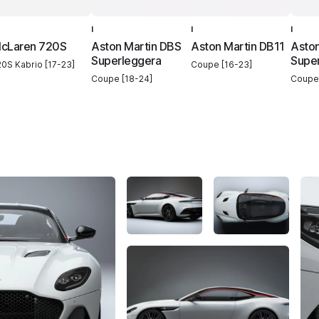
I
I
I
cLaren 720S
Aston Martin DBS
Aston Martin DB11
Aston
Superleggera
Supe
20S Kabrio [17-23]
Coupe [16-23]
Coupe [18-24]
Coupe 