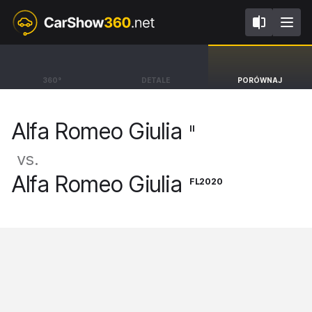
II
FL2020
Alfa Romeo Giulia
Alfa Romeo
360°
DETALE
PORÓWNAJ
Giulia
Sedan [16-]
Alfa Romeo Giulia
Sedan Veloce [16-]
II
vs.
Alfa Romeo Giulia
FL2020