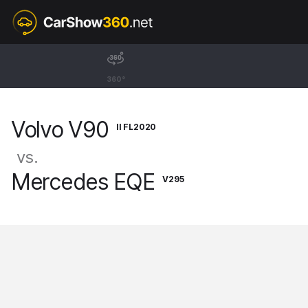
II FL2020
Volvo V90
360°
Kombi T8 Ultimate Bright [16-]
Volvo V90
II FL2020
vs.
Mercedes EQE
V295