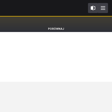
III L461
Range Rover Sport
PORÓWNAJ
SUV Autobiography [22-]