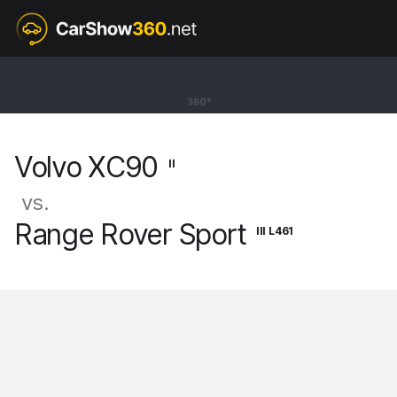
II
Volvo XC90
360°
SUV EXCELLENCE [14-]
Volvo XC90
II
vs.
Range Rover Sport
III L461