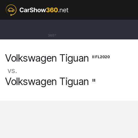
II FL2020
Volkswagen Tiguan
360°
SUV [16-24]
Volkswagen Tiguan
II FL2020
vs.
Volkswagen Tiguan
III