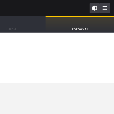
II
MG ZS
UJĘCIA
PORÓWNAJ
SUV Exclusive [17-26]