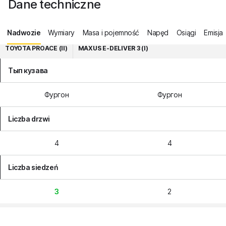
Dane techniczne
Nadwozie
Wymiary
Masa i pojemność
Napęd
Osiągi
Emisja
TOYOTA PROACE (II)
MAXUS E-DELIVER 3 (I)
Тып кузава
Фургон
Фургон
Liczba drzwi
4
4
Liczba siedzeń
3
2