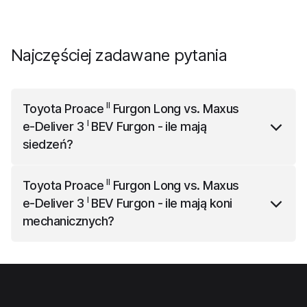
Najczęściej zadawane pytania
II
Toyota Proace
Furgon Long
vs.
Maxus
I
e-Deliver 3
BEV Furgon
- ile mają
siedzeń?
II
Toyota Proace
Furgon Long
ma 3
II
Toyota Proace
Furgon Long
vs.
Maxus
I
(siedzeń/siedzenia), a
Maxus e-Deliver 3
BEV Furgon
I
e-Deliver 3
BEV Furgon
- ile mają koni
ma 2 (siedzeń/siedzenia).
mechanicznych?
II
Toyota Proace
Furgon Long
ma 177 koni
I
mechanicznych, natomiast
Maxus e-Deliver 3
BEV
Furgon
ma 160 koni mechanicznych (17 KM mniej niż