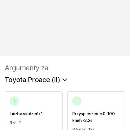
Argumenty za
Toyota Proace (II)
Liczba siedzeń+1
Przyspieszenie 0-100
km/h -3.2s
3
vs. 2
8.8s
vs. 12s