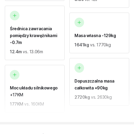
Średnica zawracania
pomiędzy krawężnikami
Masa własna -129kg
-0.7m
1641kg
vs. 1770kg
12.4m
vs. 13.06m
Dopuszczalna masa
Moc układu silnikowego
całkowita +90kg
+17KM
2720kg
vs. 2630kg
177KM
vs. 160KM