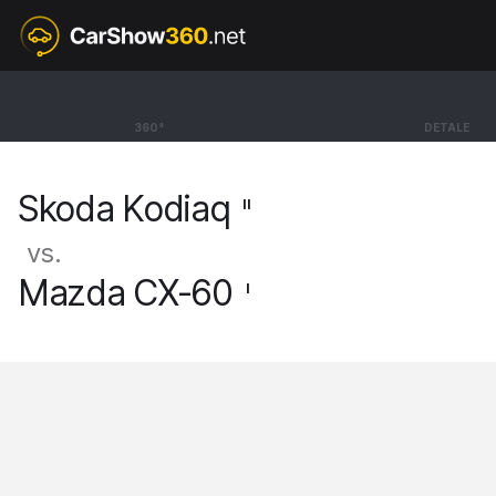
II
Skoda Kodiaq
360°
DETALE
SUV Selection [24-]
Skoda Kodiaq
II
vs.
Mazda CX-60
I