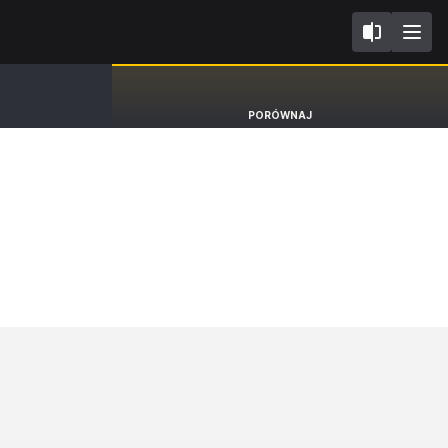
II FL2018
Hyundai i20
PORÓWNAJ
Hatchback [15-20]