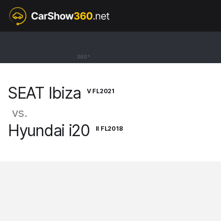
V FL2021
SEAT Ibiza
360°
Hatchback FR [17-]
SEAT Ibiza
V FL2021
vs.
Hyundai i20
II FL2018