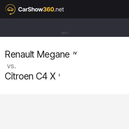
IV
Renault Megane
360°
Grandtour GT Line [16-]
Renault Megane
IV
vs.
Citroen C4 X
I