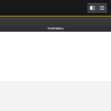
I
Citroen C4 X
PORÓWNAJ
Sedan MAX [22-]