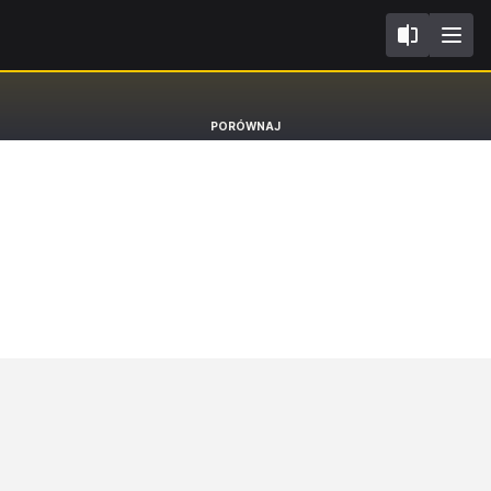
II
Skoda Kodiaq
PORÓWNAJ
SUV Selection [24-]