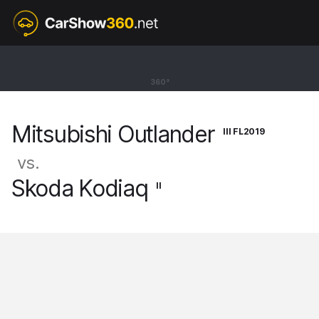
III FL2019
Mitsubishi Outlander
360°
SUV [12-22]
Mitsubishi Outlander
III FL2019
vs.
Skoda Kodiaq
II