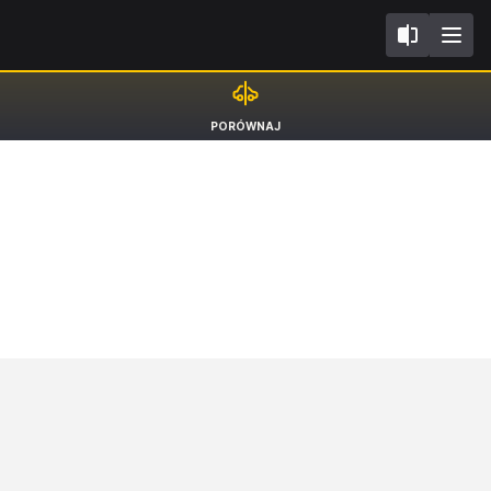
V
Lexus LS
PORÓWNAJ
Sedan F Sport [17-25]