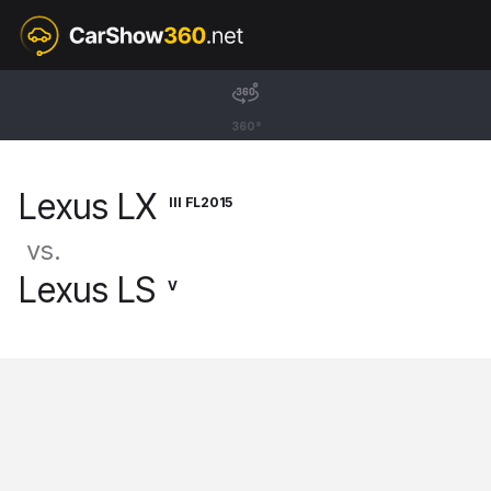
III FL2015
Lexus LX
360°
SUV [15-]
Lexus LX
III FL2015
vs.
Lexus LS
V