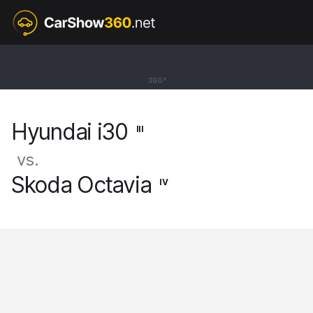
III
Hyundai i30
360°
Kombi [17-]
Hyundai i30
III
vs.
Skoda Octavia
IV