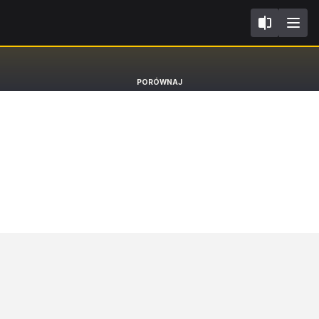
IV
Skoda Octavia
PORÓWNAJ
PHEV TSI iV Hatchback Style [19-]