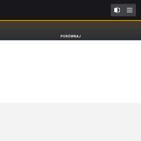
FL2019
Hyundai Ioniq
PORÓWNAJ
Hatchback Hybrid [16-22]