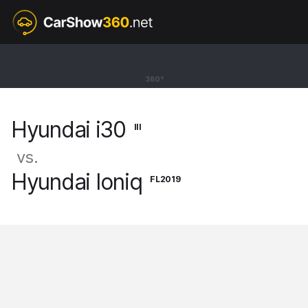
III
Hyundai i30
360°
Hatchback N Project C [17-]
Hyundai i30
III
vs.
Hyundai Ioniq
FL2019