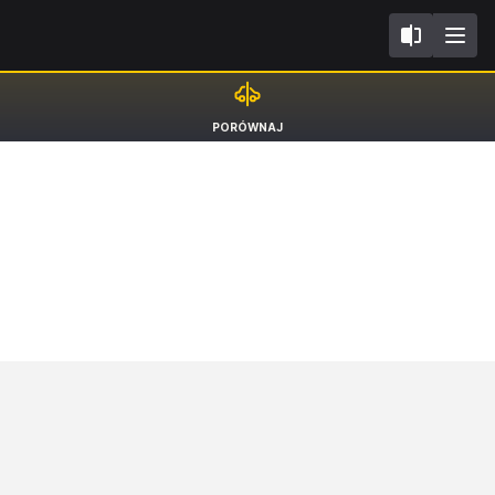
3V
Skoda Superb
PORÓWNAJ
Kombi [15-23]