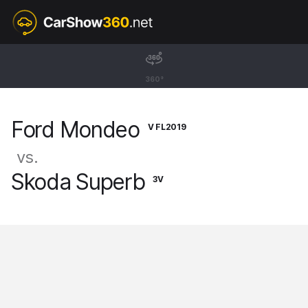
V FL2019
Ford Mondeo
360°
Sedan Hybrid [14-22]
Ford Mondeo
V FL2019
vs.
Skoda Superb
3V