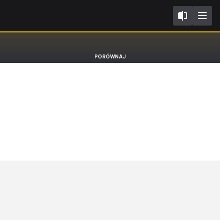
II FL2018
Hyundai i20
PORÓWNAJ
Hatchback [15-20]