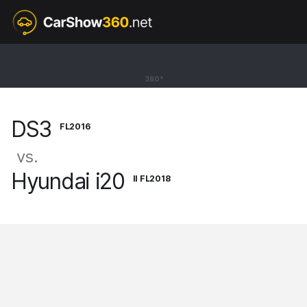
FL2016
DS3
360°
Hatchback [15-19]
DS3
FL2016
vs.
Hyundai i20
II FL2018