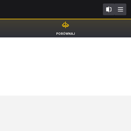
III
Dacia Sandero
PORÓWNAJ
Hatchback TCe 100 LPG [21-]