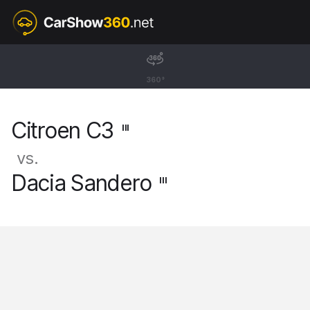
III
Citroen C3
360°
Hatchback [16-24]
Citroen C3
III
vs.
Dacia Sandero
III