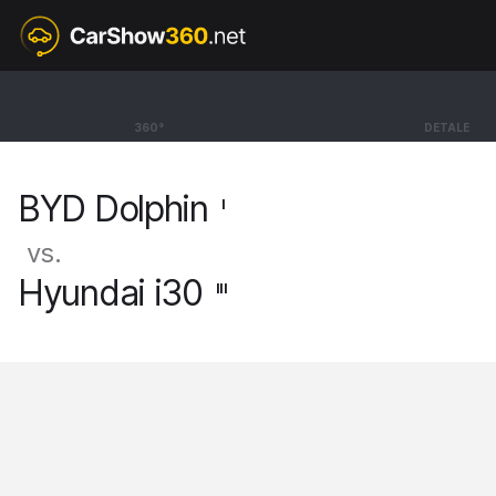
I
BYD Dolphin
360°
DETALE
Hatchback Design [21-]
BYD Dolphin
I
vs.
Hyundai i30
III