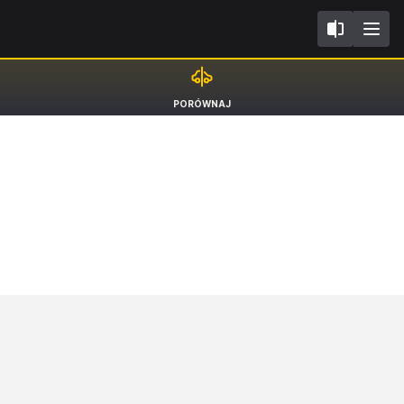
II
Volvo V60
PORÓWNAJ
Kombi Inscription [18-]