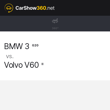
G20
BMW 3
360°
Sedan [18-]
BMW 3
G20
vs.
Volvo V60
II