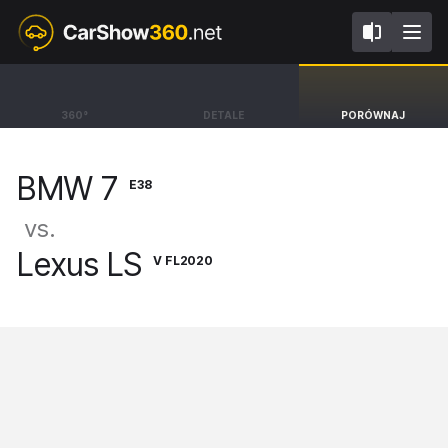
E38
V FL2020
BMW 7
Lexus LS
360°
DETALE
PORÓWNAJ
Sedan Long [98-01]
Sedan Omotenashi [17-25]
BMW 7
E38
vs.
Lexus LS
V FL2020