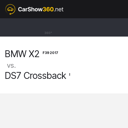
F39 2017
BMW X2
360°
SUV M35i [17-23]
BMW X2
F39 2017
vs.
DS7 Crossback
I