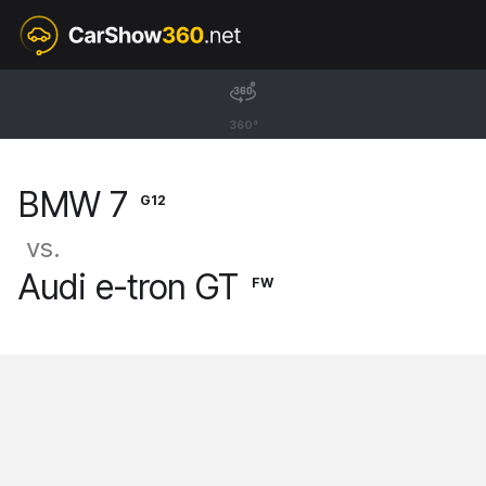
G12
BMW 7
360°
Sedan M760Li [15-22]
BMW 7
G12
vs.
Audi e-tron GT
FW