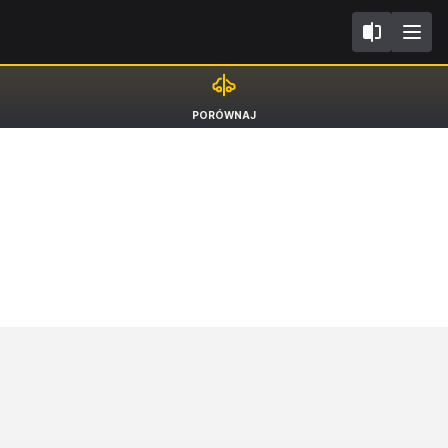
FW
Audi e-tron GT
PORÓWNAJ
BEV Sedan RS [21-]