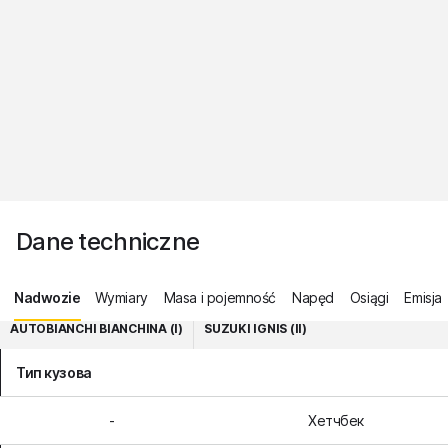
Dane techniczne
Nadwozie
Wymiary
Masa i pojemność
Napęd
Osiągi
Emisja
AUTOBIANCHI BIANCHINA (I)
SUZUKI IGNIS (II)
Тип кузова
-
Хетчбек