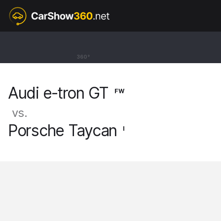
FW
Audi e-tron GT
360°
BEV Sedan RS [21-]
Audi e-tron GT
FW
vs.
Porsche Taycan
I