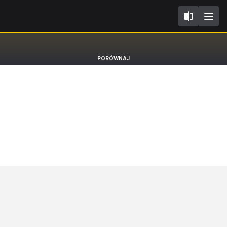
I
Porsche Taycan
PORÓWNAJ
BEV Sedan Turbo S [19-]