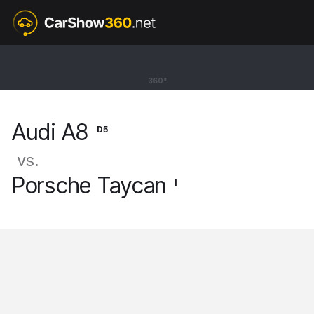
D5
Audi A8
360°
PHEV Sedan 60 TFSIe quattro [17-26]
Audi A8
D5
vs.
Porsche Taycan
I