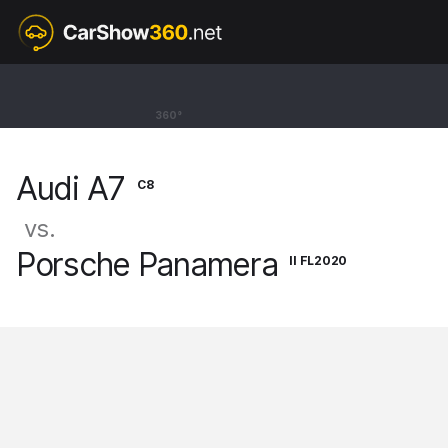
C8
Audi A7
360°
Sportback S7 [17-25]
Audi A7
C8
vs.
Porsche Panamera
II FL2020