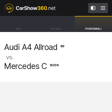
B9
W206
Audi A4 Allroad
Mercedes C
360°
DETALE
PORÓWNAJ
Kombi [16-24]
Sedan [21-]
Audi A4 Allroad
B9
vs.
Mercedes C
W206