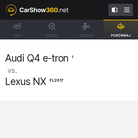
I
FL2017
Audi Q4 e-tron
Lexus NX
360°
DETALE
KOLORY
PORÓWNAJ
BEV SUV [21-]
SUV [14-21]
Audi Q4 e-tron
I
vs.
Lexus NX
FL2017