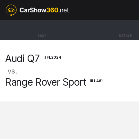
II FL2024
Audi Q7
360°
DETALE
SUV S line 50 TDI [15-]
Audi Q7
II FL2024
vs.
Range Rover Sport
III L461