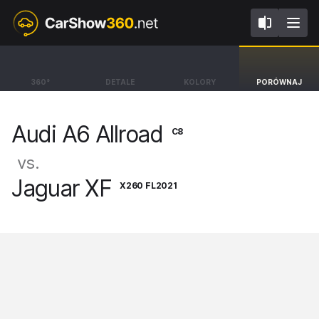
C8
X260 FL2021
Audi A6 Allroad
Jaguar XF
360°
DETALE
KOLORY
PORÓWNAJ
Allroad [19-25]
Sedan R-Dynamic [15-24]
Audi A6 Allroad
C8
vs.
Jaguar XF
X260 FL2021