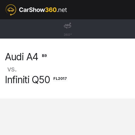
B9
Audi A4
360°
Avant [15-24]
Audi A4
B9
vs.
Infiniti Q50
FL2017