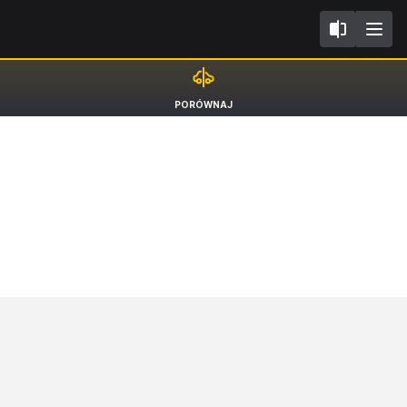
FL2017
Infiniti Q50
PORÓWNAJ
Sedan S [13-]