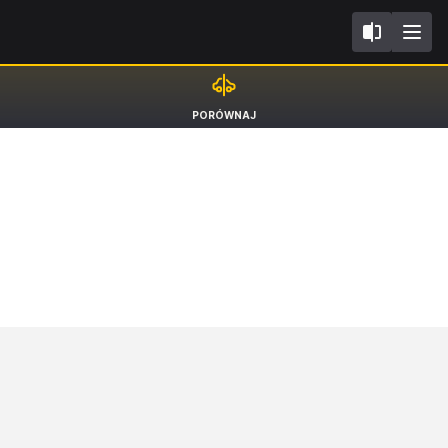
I
DS9
PORÓWNAJ
Sedan E-Tense Performance Line + [21-24]