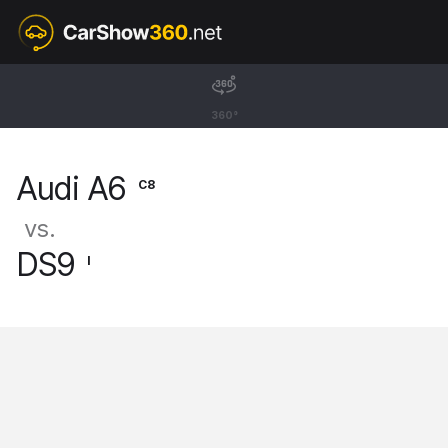
C8
Audi A6
360°
Limousine [18-25]
Audi A6
C8
vs.
DS9
I