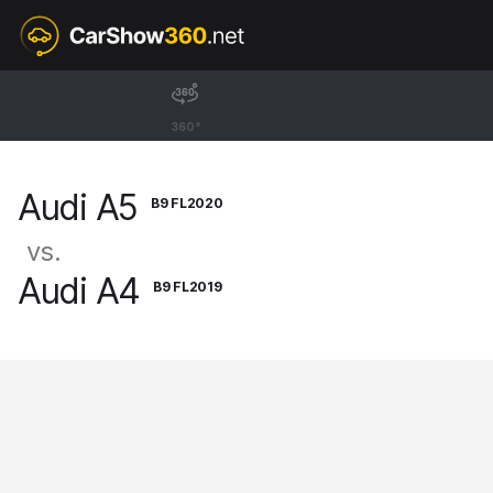
B9 FL2020
Audi A5
360°
Sportback RS5 [16-24]
Audi A5
B9 FL2020
vs.
Audi A4
B9 FL2019