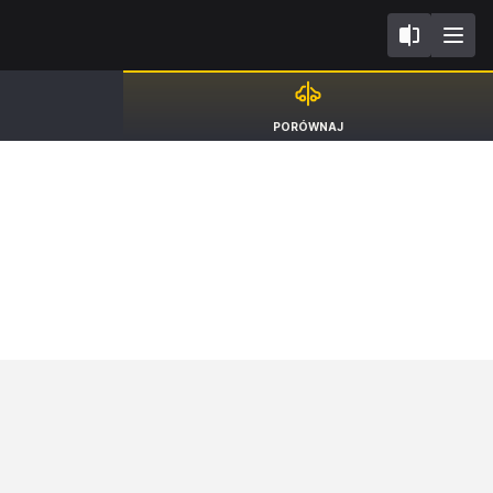
B9 FL2019
Audi A4
PORÓWNAJ
Avant S4 [15-24]